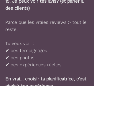
15. 
Je peux voir tes avis? (et parler à 
des clients)
Parce que les vraies reviews > tout le 
reste.
Tu veux voir :
✔ des témoignages
✔ des photos
✔ des expériences réelles
En vrai… choisir ta planificatrice, c’est 
choisir ton expérience
Ton mariage, c’est une journée.
Mais la planification?
C’est des mois.