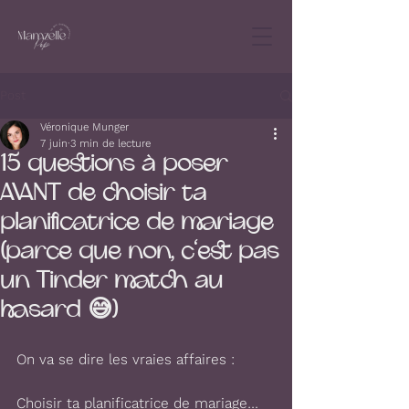
Post
Véronique Munger
7 juin
3 min de lecture
15 questions à poser
AVANT de choisir ta
planificatrice de mariage
(parce que non, c'est pas
un Tinder match au
hasard 😅)
On va se dire les vraies affaires :
Choisir ta planificatrice de mariage…